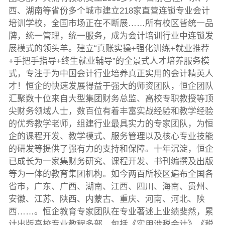
西、湖南等省份多个城市建立218家直营连锁专业会计
培训学校，全国市场正在不断展……所有校区皆统一品
牌，统一管理，统一服务，成为会计培训行业中连锁发
展模式的领头羊。建立“真账实操+强化训练+就业推荐
+手把手指导+终生就业辅导”的全景式人才培养服务模
式，专注于为中国会计行业培养真正实用的会计精英人
才！恒企的快速发展得益于强大的师资团队，恒企团队
汇聚数十位来自大型集团财务总监、高校专职教授等顶
尖财务领域人士，数百位有着丰富实战经验和教学经验
的优秀教学老师，组建行业最具实力的专家团队，为恒
企的课程开发、教学模式、服务管理以及核心专业技能
的研发等提供了强有力的支持和保障。十年沉淀，恒企
已成长为一家集财务研究、课程开发、书刊编撰及出版
等为一体的教育集团机构。如今两百所校区遍布全国各
省市，广东、广西、湖南、江西、四川、海南、贵州、
安徽、江苏、陕西、内蒙古、重庆、河南、河北、陕
西……。恒企教育专家团队在专业著述上业绩斐然，累
计出版高校专业教程多部，包括《实用涉税会计》《税