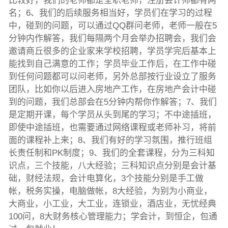
比较好，我们的老师都是全职老师，注册会计师都有两
名；6、我们的后续服务相当好，学员们在学习的过程
中，碰到的问题，可以通过QQ群问老师，老师一般在5
分钟内作解答，我们每隔两个月会举办招聘会，我们会
邀请商丘很多的企业家来学校招聘，学员学完后基本上
能找到自己满意的工作；学员毕业工作后，在工作中碰
到任何问题都可以问老师，另外总部按行业设立了服务
团队，比如你以后进入房地产工作，在房地产会计中碰
到的问题，我们总部会在5分钟内帮你作解答；7、我们
是定期开课，每个学员从头到尾的学习；不中途插班，
即使中途插班，也需要通过网络课程或老师补习，将前
面的课程补上来；8、我们有好的学习氛围，推行班组
长责任制和PK制度；9、我们的全套课程，分为三科知
识点，三个技能，八大经验；三科知识点分别是会计基
础，财经法规，会计电算化，3个技能分别是手工做
帐，税务实操，电脑做帐，8大经验，为别为小商业，
大商业，小工业，大工业，连锁业，酒店业，无忧经典
100问，8大财务核心管理能力；学会计，到恒企，包通