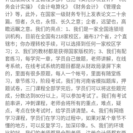
务会计实操》《会计电算化》《财务会计》《管理会
计》等，此外，在国家一级财务专刊上发表论文二十余
篇。恒者，久也，永恒、长久之意；企者，远望也，高
瞻远瞩之意。我们的亮点：1、我们是一家全国连锁培
训机构，目前在全国有218家校区，遍布17个省，2个直
辖市；你办理转校手续，可以选择到任何一家校区学
习；2、我们的教材都是获得国家版权的；3、我们有配
套练习，每学完一章，学员自己做题，老师讲解，在线
考系统，在线考试系统的题目都是从财政局录屏下来
的，里面有很多原题，每人一个帐号，里面有随堂练
习，章节练习，阶段考试，我们有河南省模拟题库，押
题试卷，三门课程全部学完后，学员们可以将这些题完
成，分数达到80分以上，可以参加考试了。我们有考试
前串讲，冲刺课程，老师会将所有的重点，难点，疑
点，考点在快考试时，给学员讲清楚。4、我们有网络
学习课程，学员们在学习的过程中，如果对某个章节不
懂的地方，可以反复学习，加深印象。5、我们的环境